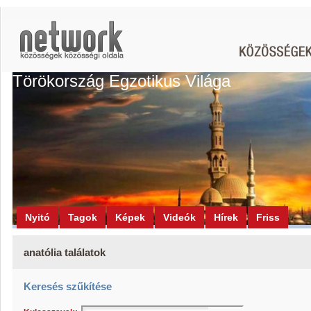
Törökország Egzotikus Világa
Nyitó
Tagok
Képek
Videók
Hírek
Friss
anatólia találatok
Keresés szűkítése