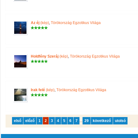
Az éj
(kép)
,
Törökország Egzotikus Világa
Holdfény Szeráj
(kép)
,
Törökország Egzotikus Világa
Irak felé
(kép)
,
Törökország Egzotikus Világa
első
előző
1
2
3
4
5
6
7
...
29
következő
utolsó