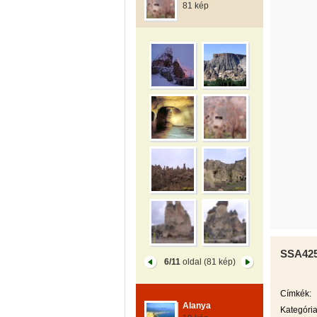
81 kép
SSA42
6/11
oldal (81 kép)
Címkék:
Alanya
Kategória