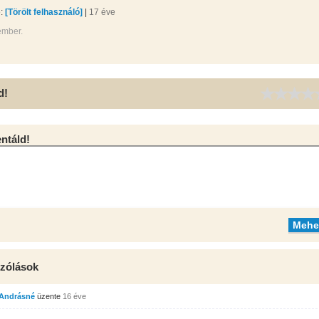
e:
[Törölt felhasználó]
|
17 éve
ember.
d!
táld!
zólások
 Andrásné
üzente
16 éve