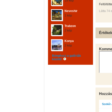
19 kép
Feltöltött
Neveshir
Látta 74 
1 kép
Trabzon
2 kép
Értékel
Konya
2 kép
Kommen
Böngéssz a galériák
között!
Hozzás
Szekér