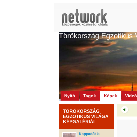
Törökország Egzotikus 
Nyitó
Tagok
Képek
Vide
TÖRÖKORSZÁG
EGZOTIKUS VILÁGA
KÉPGALÉRIÁI
Kappadókia