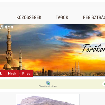
Világa
ók
Hírek
Friss
Diavetítés indítása