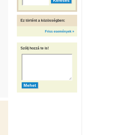
Ez történt a közösségben:
Friss események »
Szólj hozzá te is!