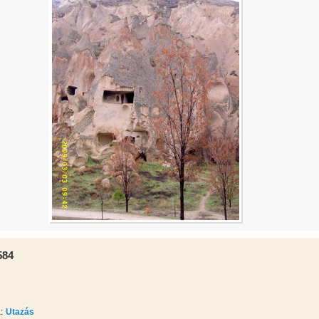
584
:
Utazás