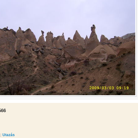
566
:
Utazás