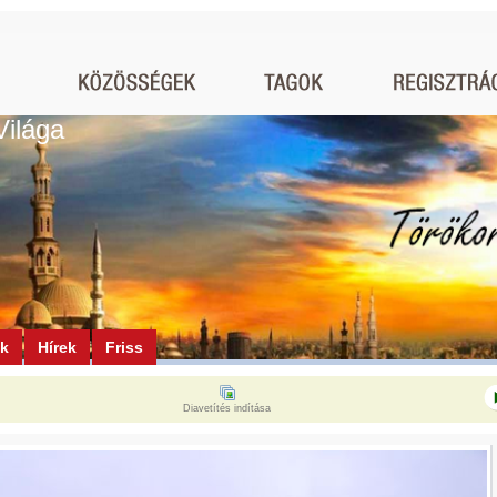
Világa
ók
Hírek
Friss
Diavetítés indítása