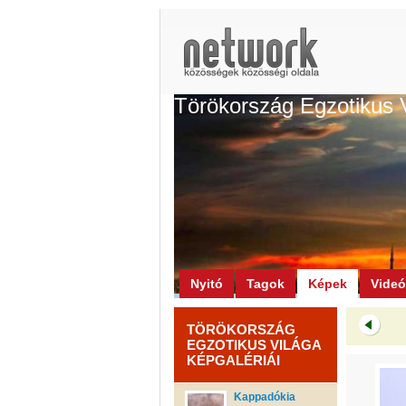
Törökország Egzotikus 
Nyitó
Tagok
Képek
Vide
TÖRÖKORSZÁG
EGZOTIKUS VILÁGA
KÉPGALÉRIÁI
Kappadókia