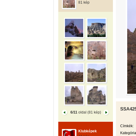
81 kép
SSA42
6/11
oldal (81 kép)
Címkék:
Klubképek
Kategória