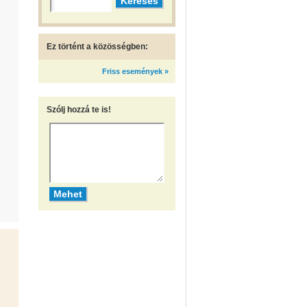
Ez történt a közösségben:
Friss események »
Szólj hozzá te is!