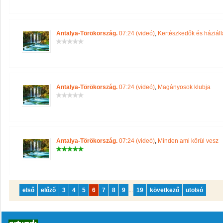
Antalya-Törökország.
07:24 (videó)
,
Kertészkedők és háziálla
Antalya-Törökország.
07:24 (videó)
,
Magányosok klubja
Antalya-Törökország.
07:24 (videó)
,
Minden ami körül vesz
első
előző
3
4
5
6
7
8
9
...
19
következő
utolsó