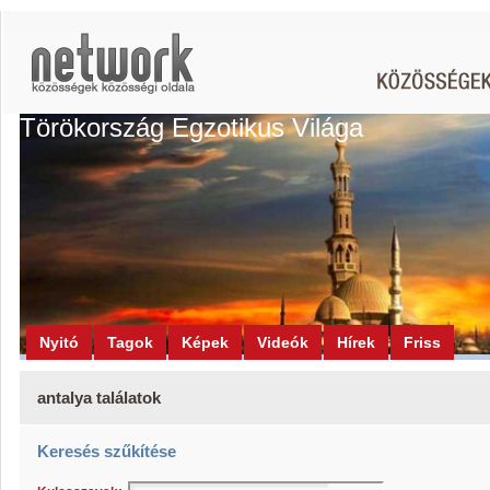
Törökország Egzotikus Világa
Nyitó
Tagok
Képek
Videók
Hírek
Friss
antalya találatok
Keresés szűkítése