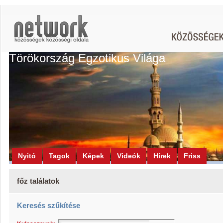
Törökország Egzotikus Világa
Nyitó
Tagok
Képek
Videók
Hírek
Friss
főz találatok
Keresés szűkítése