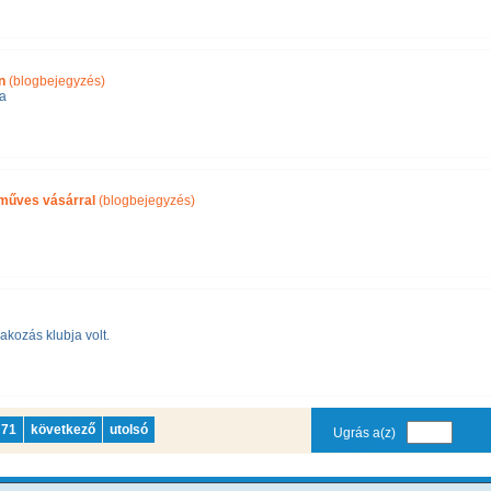
n
(blogbejegyzés)
ra
műves vásárral
(blogbejegyzés)
akozás klubja volt.
71
következő
utolsó
Ugrás a(z)
oldalra