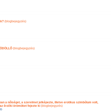
ak?
(blogbejegyzés)
GÖDÖLLŐ
(blogbejegyzés)
an a nőiséget, a szerelmet jelképezte, illetve erotikus szimbólum volt,
 az érzéki örömöket fejezte ki
(blogbejegyzés)
ub