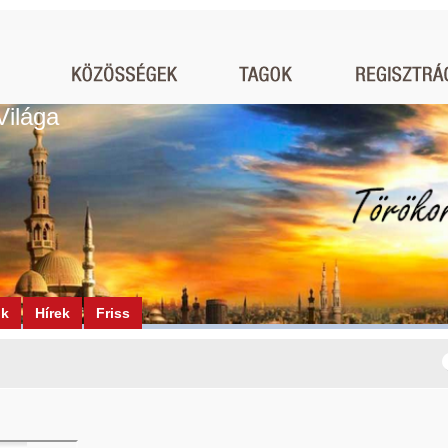
Világa
ók
Hírek
Friss