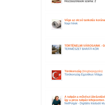
Hozzászólások száma: 2
Vége az olcsó tankolás korán
Napi hírek
TÖRTÉNELMI VÁROSAINK - 
TERMÉSZET BARÁTI KÖR
Törökország
(blogbejegyzés)
Törökország Egzotikus Világa
A tulipán a művészi ábrázolásb
így a piros tulipán kifejezetten
NetPolgár - Digitális Irástudó kl