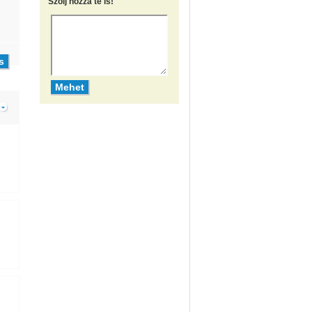
Szólj hozzá te is!