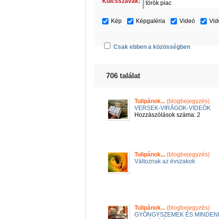
Kulcsszavak:
Kép
Képgaléria
Videó
Vid
Csak ebben a közösségben
706 találat
Tulipánok...
(blogbejegyzés)
VERSEK-VIRÁGOK-VIDEÓK
Hozzászólások száma: 2
Tulipánok...
(blogbejegyzés)
Változnak az évszakok
Tulipánok...
(blogbejegyzés)
GYÖNGYSZEMEK ÉS MINDEN