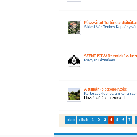
Pécsvárad Története dióhéjba
Siklósi Vár-Tenkes Kapitány vá
SZENT ISTVÁN* emlékév- kéz
Magyar Kézműves
A tulipán
(blogbejegyzés)
Kertészet klub- valamikor a szór
Hozzászólások száma: 1
első
előző
1
2
3
4
5
6
7
...