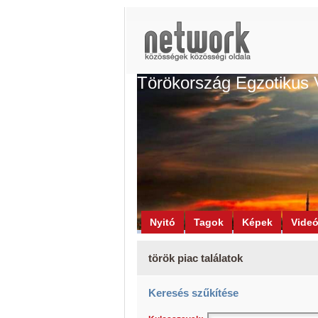
Törökország Egzotikus 
Nyitó
Tagok
Képek
Vide
török piac találatok
Keresés szűkítése