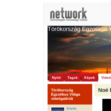
Törökország Egzotikus 
Nyitó
Tagok
Képek
Vide
Noé 
Törökország
Egzotikus Világa
videógalériái
Ararat-