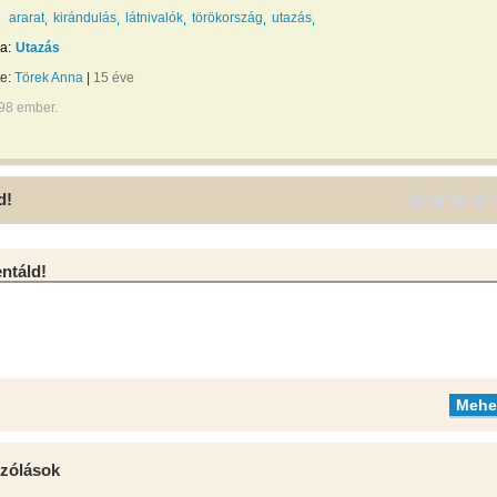
ararat
kirándulás
látnivalók
törökország
utazás
a:
Utazás
te:
Törek Anna
|
15 éve
298 ember.
d!
táld!
zólások