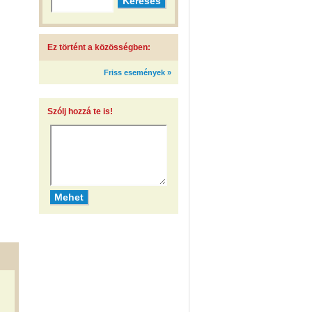
Ez történt a közösségben:
Friss események »
Szólj hozzá te is!