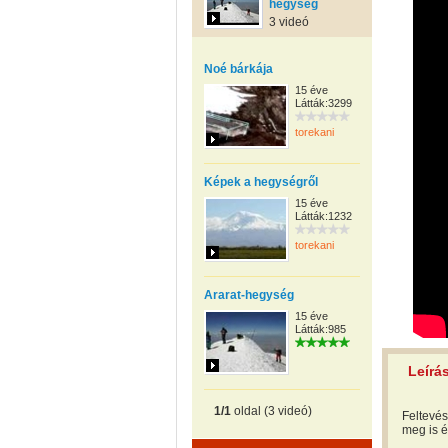
hegység
3 videó
Noé bárkája
15 éve
Látták:3299
torekani
Képek a hegységről
15 éve
Látták:1232
torekani
Ararat-hegység
15 éve
Látták:985
Leírá
1/1
oldal (3 videó)
Feltevés
meg is é