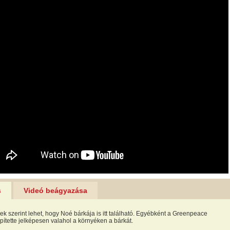
s
Videó beágyazása
ek szerint lehet, hogy Noé bárkája is itt található. Egyébként a Greenpeace
pítette jelképesen valahol a környéken a bárkát.