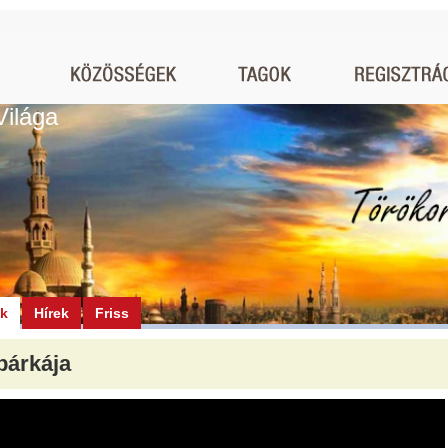
Világa
ók
Hírek
Friss
bárkája