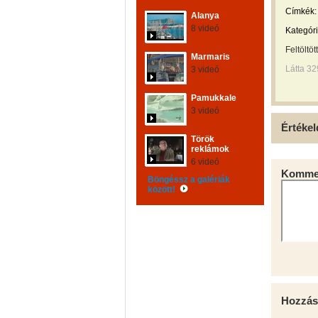
Címkék:
Alanya
8 videó
Kategóri
Feltöltöt
Marmaris
Látta 3
3 videó
Pamukkale
3 videó
Értékel
Török
reklámok
6 videó
Kommen
Böngéssz a galériák
között!
Hozzás