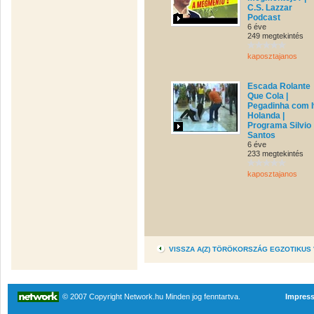
C.S. Lazzar
Podcast
6 éve
249 megtekintés
kaposztajanos
Escada Rolante
Que Cola |
Pegadinha com 
Holanda |
Programa Silvio
Santos
6 éve
233 megtekintés
kaposztajanos
VISSZA A(Z) TÖRÖKORSZÁG EGZOTIKUS
© 2007 Copyright Network.hu Minden jog fenntartva.
Impres