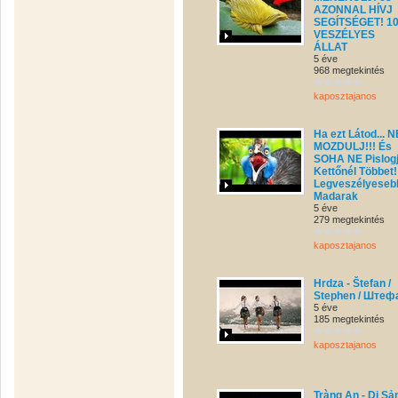
AZONNAL HÍVJ
SEGÍTSÉGET! 1
VESZÉLYES
ÁLLAT
5 éve
968 megtekintés
kaposztajanos
Ha ezt Látod... N
MOZDULJ!!! És
SOHA NE Pislog
Kettőnél Többet!
Legveszélyeseb
Madarak
5 éve
279 megtekintés
kaposztajanos
Hrdza - Štefan /
Stephen / Штеф
5 éve
185 megtekintés
kaposztajanos
Tràng An - Di Sả