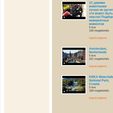
1С дикими
животными
лучше не шутит
это может быть
опасно! Подбор
невероятных
моментов
5 éve
199 megtekintés
kaposztajanos
Amsterdam,
Netherlands
5 éve
201 megtekintés
kaposztajanos
KRKA Waterfalls
National Park,
Croatia
5 éve
189 megtekintés
kaposztajanos