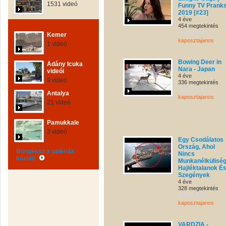
1531 videó
Funny TV Pranks
2019 [#23]
4 éve
454 megtekintés
Kemer
kaposztajanos
1 videó
Bowing Deer in
Ádány Icuka
Nara - Japan
videói
4 éve
9 videó
336 megtekintés
Antalya
kaposztajanos
21 videó
Pamukkale
3 videó
Egy Csodálatos
Ország, Ahol
Böngéssz a galériák
Nincs
között!
Munkanélküliség
Hajléktalanok É
Szegények
4 éve
328 megtekintés
kaposztajanos
VARDZIA -