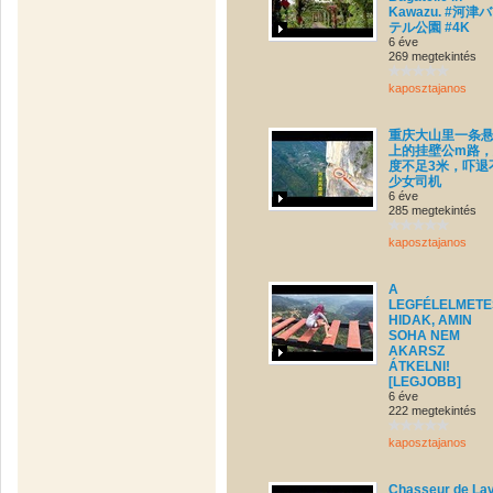
Kawazu. #河津
テル公園 #4K
6 éve
269 megtekintés
kaposztajanos
重庆大山里一条
上的挂壁公m路
度不足3米，吓退
少女司机
6 éve
285 megtekintés
kaposztajanos
A
LEGFÉLELMET
HIDAK, AMIN
SOHA NEM
AKARSZ
ÁTKELNI!
[LEGJOBB]
6 éve
222 megtekintés
kaposztajanos
Chasseur de La