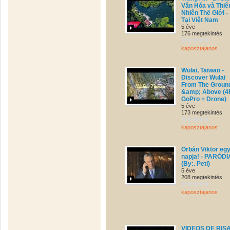
Văn Hóa và Thiê
Nhiên Thế Giới -
Tại Việt Nam
5 éve
176 megtekintés
kaposztajanos
Wulai, Taiwan -
Discover Wulai
From The Groun
&amp; Above (4
GoPro + Drone)
5 éve
173 megtekintés
kaposztajanos
Orbán Viktor eg
napja! - PARÓDI
(By:. Peti)
5 éve
208 megtekintés
kaposztajanos
VIDEOS DE RIS