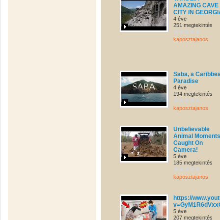
AMAZING CAVE
CITY IN GEORGI
4 éve
251 megtekintés
kaposztajanos
Saba, a Caribbe
Paradise
4 éve
194 megtekintés
kaposztajanos
Unbelievable
Animal Moment
Caught On
Camera!
5 éve
185 megtekintés
kaposztajanos
https://www.you
v=GyM1R6dVxx
5 éve
207 megtekintés