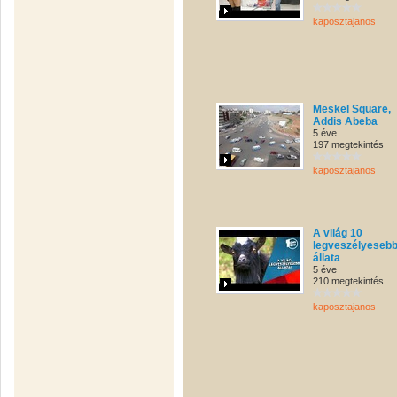
kaposztajanos
Meskel Square,
Addis Abeba
5 éve
197 megtekintés
kaposztajanos
A világ 10
legveszélyeseb
állata
5 éve
210 megtekintés
kaposztajanos