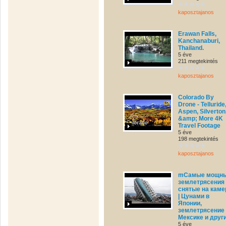
kaposztajanos
Erawan Falls,
Kanchanaburi,
Thailand.
5 éve
211 megtekintés
kaposztajanos
Colorado By
Drone - Telluride
Aspen, Silverton
&amp; More 4K
Travel Footage
5 éve
198 megtekintés
kaposztajanos
mСамые мощн
землетрясения
снятые на каме
| Цунами в
Японии,
землетрясение
Мексике и друг
5 éve