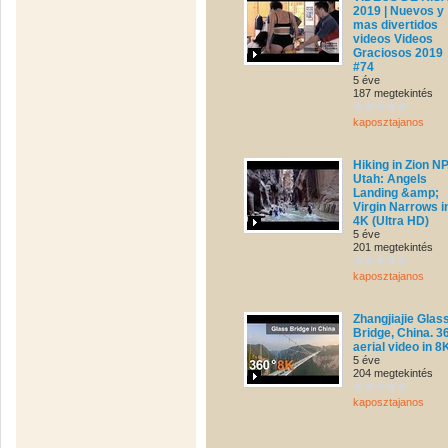
2019 | Nuevos y
mas divertidos
videos Videos
Graciosos 2019
#74
5 éve
187 megtekintés
kaposztajanos
Hiking in Zion NP
Utah: Angels
Landing &amp;
Virgin Narrows i
4K (Ultra HD)
5 éve
201 megtekintés
kaposztajanos
Zhangjiajie Glas
Bridge, China. 3
aerial video in 8
5 éve
204 megtekintés
kaposztajanos