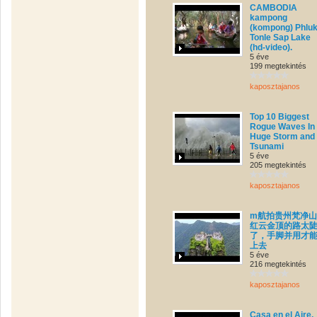
CAMBODIA
kampong
(kompong) Phluk
Tonle Sap Lake
(hd-video).
5 éve
199 megtekintés
kaposztajanos
Top 10 Biggest
Rogue Waves In
Huge Storm and
Tsunami
5 éve
205 megtekintés
kaposztajanos
m航拍贵州梵净
红云金顶的路太
了，手脚并用才
上去
5 éve
216 megtekintés
kaposztajanos
Casa en el Aire,