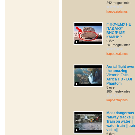
242 megtekintés
kaposztajanos
mПОЧЕМУ НЕ
ПАДАЮТ
ВИСЯЧИЕ
КАМНИ?
5 éve
201 megtekintés
kaposztajanos
Aerial flight over
the amazing
Victoria Falls
Africa HD - DJI
Phantom
5 éve
185 megtekintés
kaposztajanos
Most dangerous
railway tracks ||
Train on water ||
water train || trai
video||
6 éve