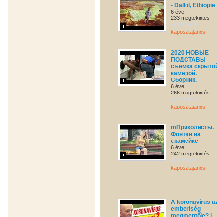
- Dallol, Ethiopie
6 éve
233 megtekintés
kaposztajanos
2020 НОВЫЕ
ПОДСТАВЫ
съемка скрыто
камерой.
Сборник.
6 éve
266 megtekintés
kaposztajanos
mПриколисты.
Фонтан на
скамейке
6 éve
242 megtekintés
kaposztajanos
A koronavírus a
emberiség
megmentője? |