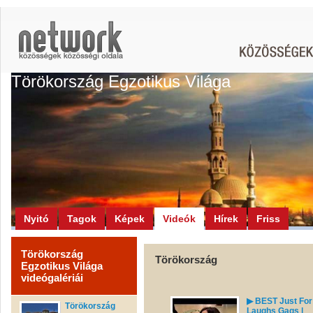
Törökország Egzotikus Világa
Nyitó
Tagok
Képek
Videók
Hírek
Friss
Törökország
Törökország
Egzotikus Világa
videógalériái
▶ BEST Just For
Törökország
Laughs Gags |