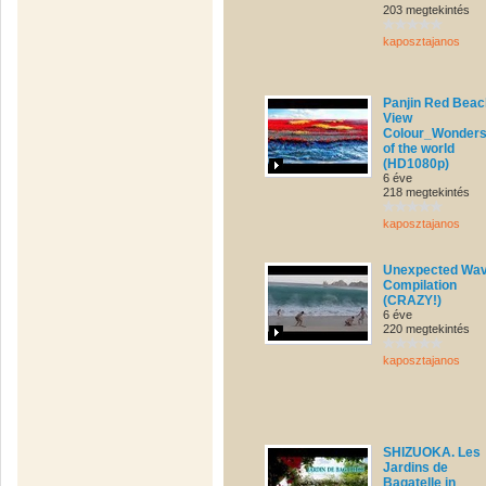
203 megtekintés
kaposztajanos
Panjin Red Beac
View
Colour_Wonder
of the world
(HD1080p)
6 éve
218 megtekintés
kaposztajanos
Unexpected Wa
Compilation
(CRAZY!)
6 éve
220 megtekintés
kaposztajanos
SHIZUOKA. Les
Jardins de
Bagatelle in