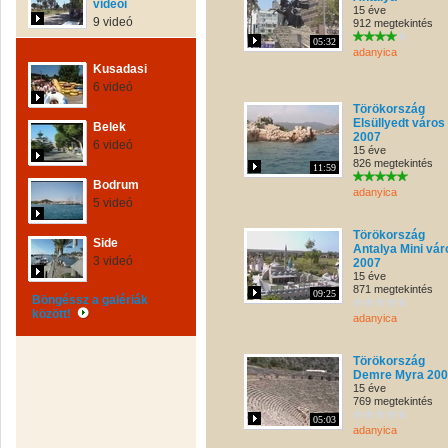
videói
15 éve
9 videó
912 megtekintés
05:32
adanyica
Kusadasi
6 videó
Törökország
Elsüllyedt város
Belek
2007
6 videó
15 éve
826 megtekintés
11:59
Bodrum
adanyica
5 videó
Törökország
Side
Antalya Mini vár
3 videó
2007
15 éve
871 megtekintés
09:25
Böngéssz a galériák
között!
adanyica
Törökország
Demre Myra 20
15 éve
769 megtekintés
05:03
adanyica