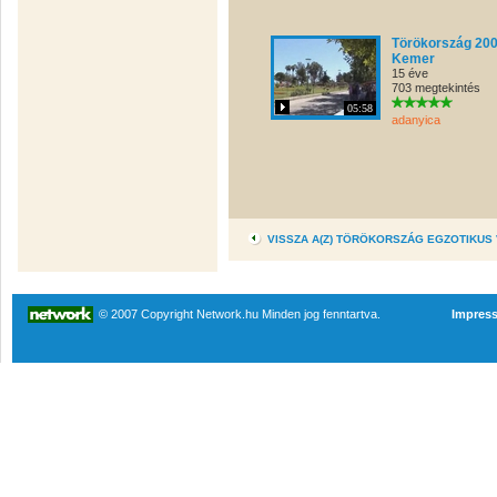
Törökország 20
Kemer
15 éve
703 megtekintés
05:58
adanyica
VISSZA A(Z) TÖRÖKORSZÁG EGZOTIKUS
© 2007 Copyright Network.hu Minden jog fenntartva.
Impres