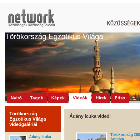
Törökország Egzotikus Világa
Nyitó
Tagok
Képek
Videók
Hírek
Friss
Törökország
Ádány Icuka videói
Egzotikus Világa
videógalériái
Törökország 20
Ádány Icuka
Antalya