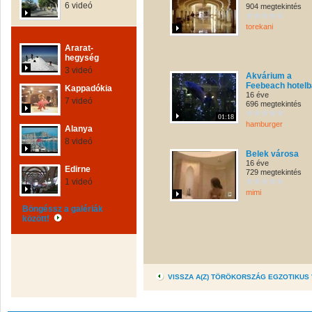
6 videó
904 megtekintés
torekani
Ararat-
hegység
3 videó
Akvárium a
Feebeach hotel
Kappadókia
16 éve
7 videó
696 megtekintés
01:18
hamburger
Alanya
8 videó
Belek városa
16 éve
Edirne
729 megtekintés
1 videó
mimi
Böngéssz a galériák
között!
VISSZA A(Z) TÖRÖKORSZÁG EGZOTIKUS