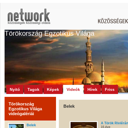
Törökország Egzotikus Világa
Nyitó
Tagok
Képek
Videók
Hírek
Friss
Törökország
Belek
Egzotikus Világa
videógalériái
A Török Riviérá
Belek
15 éve