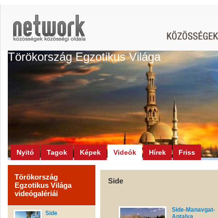
Törökország Egzotikus Világa
Nyitó
Tagok
Képek
Videók
Hírek
Friss
Törökország
Side
Egzotikus Világa
videógalériái
Side-Manavgat-
Side
Antalya