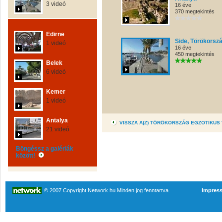
3 videó
16 éve
370 megtekintés
Edirne
Side, Törökorsz
1 videó
16 éve
450 megtekintés
Belek
6 videó
Kemer
1 videó
Antalya
VISSZA A(Z) TÖRÖKORSZÁG EGZOTIKUS
21 videó
Böngéssz a galériák
között!
© 2007 Copyright Network.hu Minden jog fenntartva.
Impres