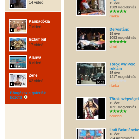
14 videó
15 éve
1389 megtekintés
rilarka
Kappadókia
7 videó
Dervistánc
15 éve
1093 megtekintés
Isztambul
17 videó
cheri
Alanya
8 videó
Török VW Polo
reklám
15 éve
Zene
1217 megtekintés
42 videó
00:22
rilarka
Böngéssz a galériák
között!
Török szépsége
15 éve
1091 megtekintés
bekidani
Latif Bolat éneke
16 éve
294 megtekintés