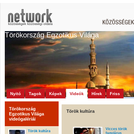
Törökország Egzotikus Világa
Nyitó
Tagok
Képek
Videók
Hírek
Friss
Törökország
Török kultúra
Egzotikus Világa
videógalériái
Vicces török
Török kultúra
fagyiárus