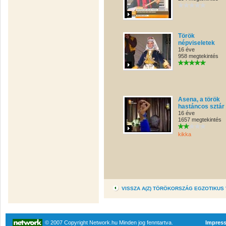
Török
népviseletek
16 éve
958 megtekintés
Asena, a török
hastáncos sztár
16 éve
1657 megtekintés
kikka
VISSZA A(Z) TÖRÖKORSZÁG EGZOTIKUS
© 2007 Copyright Network.hu Minden jog fenntartva.
Impres