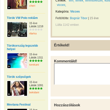
Címkék:
film
filmek
filmművészet
kult
vicces
cheri
Kategória:
Vicces
Török VW Polo reklám
Feltöltötte:
Bognár Tibor
|
15 éve
15 éve
Látta 1142 ember.
Látták:1218
rilarka
00:22
Értékeld!
Törökország legszebb
helyei
15 éve
Látták:1311
Kommentáld!
torekani
Török szépségek
15 éve
Látták:1091
bekidani
Mevlana Festival
Hozzászólások
15 éve