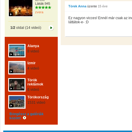
Látták:945
Törek Anna
üzente
15 éve
zvera
Ez nagyon vicces! Ennél már csak az in
láttátok-e- :D
1/2
oldal (14 videó)
Alanya
8 videó
Izmir
4 videó
Török
reklámok
6 videó
Törökország
1531 videó
Böngéssz a galériák
között!