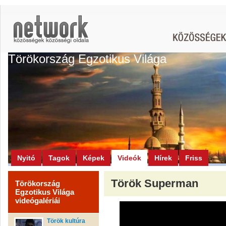
Törökország Egzotikus Világa
Nyitó
Tagok
Képek
Videók
Hírek
Friss
Török Superman
Törökország
Egzotikus Világa
videógalériái
Török kultúra