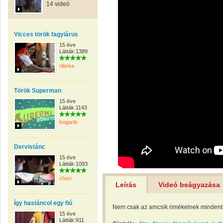
14 videó
Vicces török fagyiárus
15 éve
Látták:1389
rilarka
Török Superman
15 éve
Látták:1143
bogartb
Dervistánc
15 éve
Látták:1093
cheri
Leírás
Videó beágyazása
Így hastáncol egy fiú
Nem csak az amcsik rimékelnek mindent..
15 éve
Látták:911