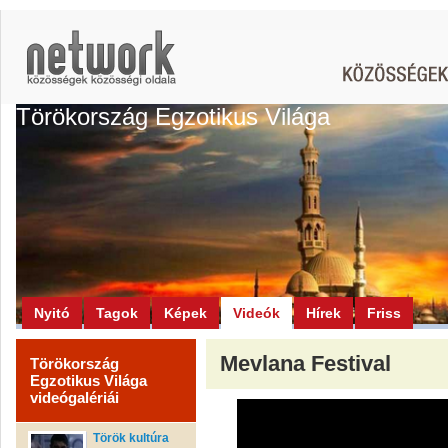
Törökország Egzotikus Világa
Nyitó
Tagok
Képek
Videók
Hírek
Friss
Mevlana Festival
Törökország
Egzotikus Világa
videógalériái
Török kultúra