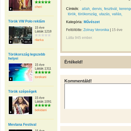
cheri
Címkék:
allah
dervis
fesztivál
kereng
török
törökország
utazás
vallás
Török VW Polo reklám
Kategória:
Művészet
15 éve
Feltöltötte:
Zolnay Veronika
|
15 éve
Látták:1218
Látta 945 ember.
rilarka
00:22
Törökország legszebb
helyei
Értékeld!
15 éve
Látták:1311
torekani
Kommentáld!
Török szépségek
15 éve
Látták:1091
bekidani
Mevlana Festival
15 éve