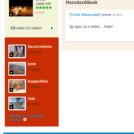
Hozzászólások
Látták:946
zvera
[Törölt felhasználó]
üzente
15 éve
Így igaz, jó a videó.....Hajni
1/2
oldal (14 videó)
Gasztronómia
11 videó
Izmir
4 videó
Kappadókia
7 videó
Side
3 videó
Böngéssz a galériák
között!