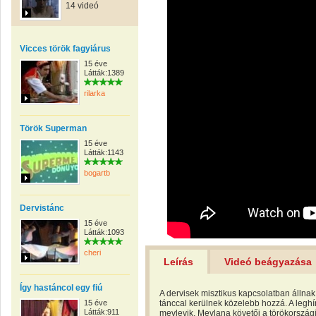
14 videó
Vicces török fagyiárus
15 éve
Látták:1389
rilarka
Török Superman
15 éve
Látták:1143
bogartb
Dervistánc
15 éve
Látták:1093
cheri
Leírás
Videó beágyazása
Így hastáncol egy fiú
A dervisek misztikus kapcsolatban állnak
15 éve
tánccal kerülnek közelebb hozzá. A legh
Látták:911
mevlevik, Mevlana követői a törökország