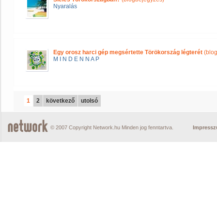
Nyaralás
Egy orosz harci gép megsértette Törökország légterét
(blo
M I N D E N N A P
1
2
következő
utolsó
© 2007 Copyright Network.hu Minden jog fenntartva.
Impress