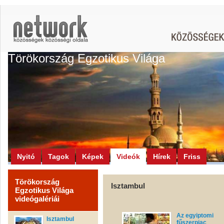
Törökország Egzotikus Világa
Nyitó
Tagok
Képek
Videók
Hírek
Friss
Törökország
Isztambul
Egzotikus Világa
videógalériái
Az egyiptomi
Isztambul
fűszerpiac