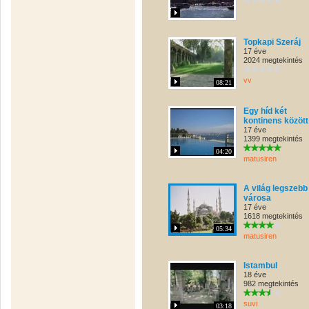
Topkapi Szeráj
17 éve
2024 megtekintés
vv
08:21
Egy híd két
kontinens között
17 éve
1399 megtekintés
04:20
matusiren
A világ legszebb
városa
17 éve
1618 megtekintés
05:34
matusiren
Istambul
18 éve
982 megtekintés
suvi
03:18