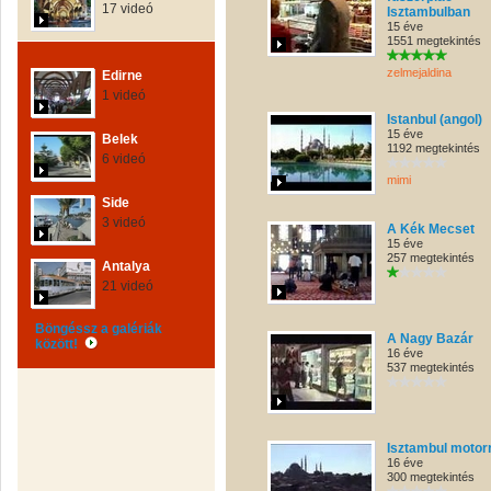
17 videó
Isztambulban
15 éve
1551 megtekintés
zelmejaldina
Edirne
1 videó
Istanbul (angol)
15 éve
Belek
1192 megtekintés
6 videó
mimi
Side
3 videó
A Kék Mecset
15 éve
257 megtekintés
Antalya
21 videó
Böngéssz a galériák
A Nagy Bazár
között!
16 éve
537 megtekintés
Isztambul motor
16 éve
300 megtekintés