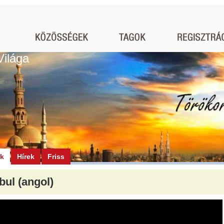
Világa
ók
Hírek
Friss
bul (angol)