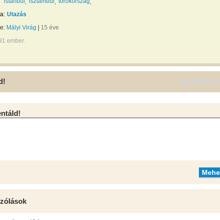
istanbul
isztambul
törökország
a:
Utazás
te:
Mályi Virág
|
15 éve
91 ember.
d!
táld!
zólások