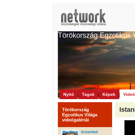
Törökország Egzotikus 
Nyitó
Tagok
Képek
Vide
Istan
Törökország
Egzotikus Világa
videógalériái
Isztambul