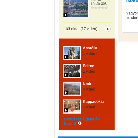
Törek 
Látták:306
Nagyon 
minden
1/3
oldal (17 videó)
Anatólia
1 videó
Edirne
1 videó
Izmir
4 videó
Kappadókia
7 videó
Böngéssz a galériák
között!