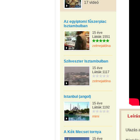
17 videó
Az egyiptomi fűszerpiac
Isztambulban
15 éve
Látták:1551
zelmejaldina
Szilveszter Isztambulban
15 éve
Látták:1117
zelmejaldina
Istanbul (angol)
15 éve
Látták:1192
Leírá
mimi
Utazás a
A Kék Mecset tornya
15 éve