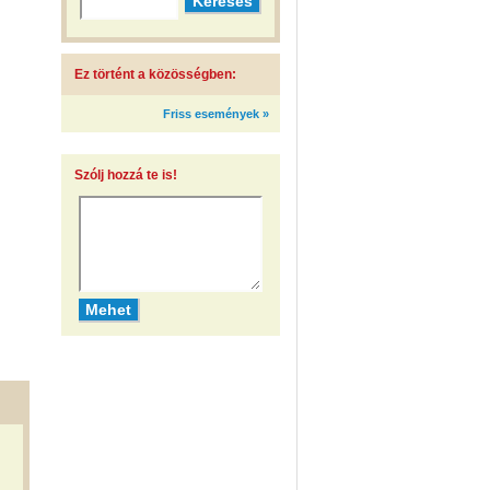
Ez történt a közösségben:
Friss események »
Szólj hozzá te is!