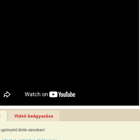
s
Videó beágyazása
 gyönyörű török városban!