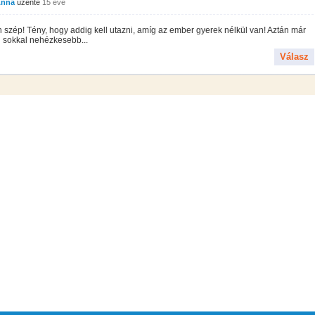
Anna
üzente
15 éve
szép! Tény, hogy addig kell utazni, amíg az ember gyerek nélkül van! Aztán már
 sokkal nehézkesebb...
Válasz