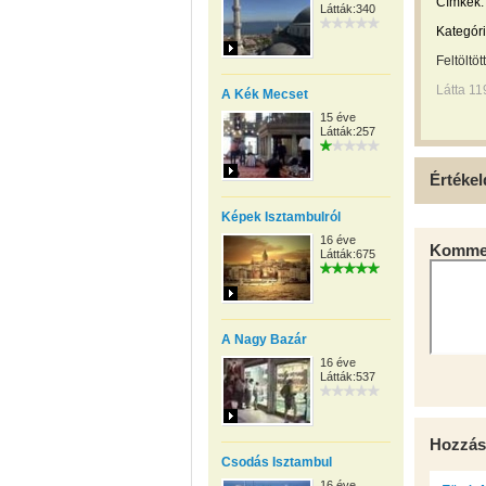
Címkék:
Látták:340
Kategóri
Feltöltöt
Látta 11
A Kék Mecset
15 éve
Látták:257
Értékel
Képek Isztambulról
16 éve
Kommen
Látták:675
A Nagy Bazár
16 éve
Látták:537
Hozzás
Csodás Isztambul
16 éve