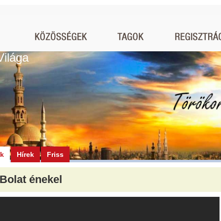
Világa
ók
Hírek
Friss
 Bolat énekel