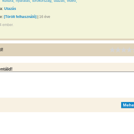
kultúra
nyaralás
törökország
utazás
videó
a:
Utazás
te:
[Törölt felhasználó]
|
16 éve
4 ember.
d!
táld!