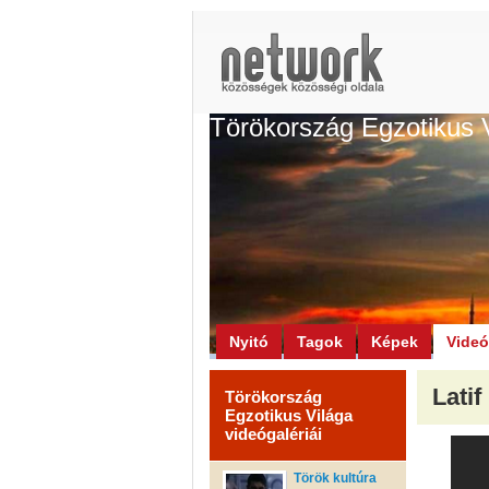
Törökország Egzotikus 
Nyitó
Tagok
Képek
Vide
Latif
Törökország
Egzotikus Világa
videógalériái
Török kultúra