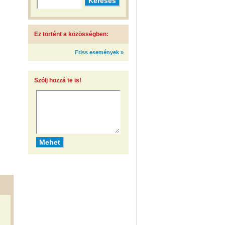
Ez történt a közösségben:
Friss események »
Szólj hozzá te is!