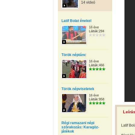
14 videó
Latif Bolat énekel
16 éve
Látták:294
Török néptánc
16 éve
Látták:466
Török népviseletek
16 éve
Látták:958
Leírá
Régi ramazani népi
Latif Bo
szórakozás: Karagöz-
játékok