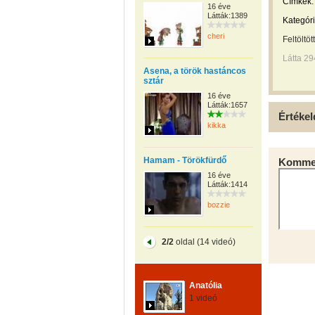
Címkék:
16 éve
Látták:1389
Kategóri
cheri
Feltöltöt
Látta 29
Asena, a török hastáncos
sztár
16 éve
Látták:1657
Értékel
kikka
Hamam - Törökfürdő
Kommen
16 éve
Látták:1414
bozzie
2/2
oldal (14 videó)
Anatólia
1 videó