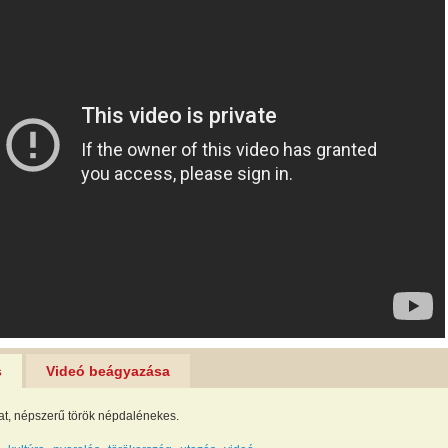
s
Videó beágyazása
lat, népszerű török népdalénekes.