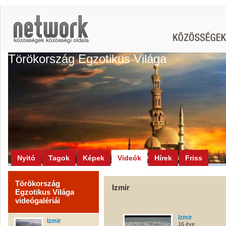
Törökország Egzotikus Világa
Nyitó
Tagok
Képek
Videók
Hírek
Friss
Törökország
Izmir
Egzotikus Világa
videógalériái
Izmir
Izmir
16 éve