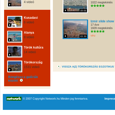
4 videó
1022 megtekintés
09:06
Kusadasi
Izmir slide show
6 videó
17 éve
1609 megtekintés
Alanya
viru
03:30
8 videó
Török kultúra
14 videó
Törökország
1531 videó
VISSZA A(Z) TÖRÖKORSZÁG EGZOTIKUS
Böngéssz a galériák
között!
© 2007 Copyright Network.hu Minden jog fenntartva.
Impres