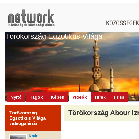
Törökország Egzotikus Világa
Nyitó
Tagok
Képek
Videók
Hírek
Friss
Törökország Abour iz
Törökország
Egzotikus Világa
videógalériái
Izmir