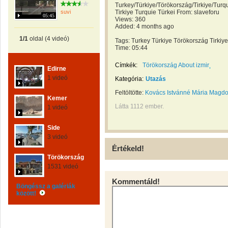
Turkey/Türkiye/Törökország/Tirkiye/Turqu
suvi
Tirkiye Turquie Türkei From: slaveforu
05:45
Views: 360
Added: 4 months ago
1/1
oldal (4 videó)
Tags: Turkey Türkiye Törökország Tirkiye
Time: 05:44
Címkék:
Törökország About izmir
Edirne
1 videó
Kategória:
Utazás
Feltöltötte:
Kovács Istvánné Mária Magdo
Kemer
Látta 1112 ember.
1 videó
Side
3 videó
Értékeld!
Törökország
1531 videó
Kommentáld!
Böngéssz a galériák
között!