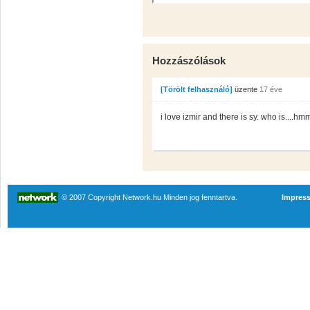
Hozzászólások
[Törölt felhasználó]
üzente
17 éve
i love izmir and there is sy. who is....hmm
© 2007 Copyright Network.hu Minden jog fenntartva.
Impres