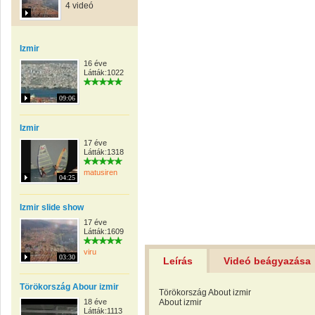
4 videó
Izmir
16 éve
Látták:1022
09:06
Izmir
17 éve
Látták:1318
matusiren
04:25
Izmir slide show
17 éve
Látták:1609
viru
03:30
Leírás
Videó beágyazása
Törökország Abour izmir
Törökország About izmir
18 éve
About izmir
Látták:1113