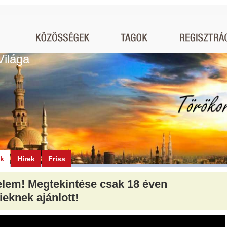
Világa
ók
Hírek
Friss
elem! Megtekintése csak 18 éven
tieknek ajánlott!