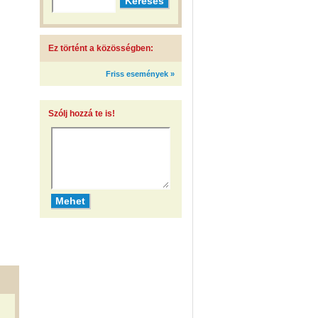
Ez történt a közösségben:
Friss események »
Szólj hozzá te is!