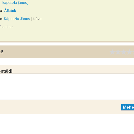
káposzta jános
a:
Állatok
te:
Káposzta János
|
4 éve
9 ember.
d!
táld!