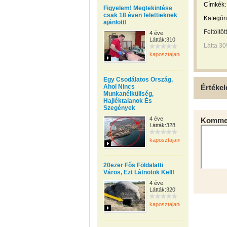
Címkék:
Figyelem! Megtekintése
csak 18 éven felettieknek
Kategóri
ajánlott!
Feltöltöt
4 éve
Látták:310
Látta 30
kaposztajanos
Egy Csodálatos Ország,
Ahol Nincs
Értékel
Munkanélküliség,
Hajléktalanok És
Szegények
4 éve
Kommen
Látták:328
kaposztajanos
20ezer Fős Földalatti
Város, Ezt Látnotok Kell!
4 éve
Látták:320
kaposztajanos