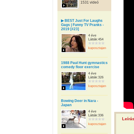
1531 videó
▶ BEST Just For Laughs
Gags | Funny TV Pranks -
2019 [#23]
4 éve
Látták:454
kaposztajanos
1988 Paul Hunt gymnastics
comedy floor exercise
4 éve
Látták:326
kaposztajanos
Bowing Deer in Nara -
Japan
4 éve
Látták:336
Leírá
kaposztajanos