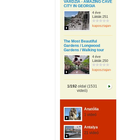
VARDZIA - AMAZING CAVE
CITY IN GEORGIA
4 éve
Látták:251
kaposztajanos
The Most Beautiful
Gardens / Longwood
Gardens / Walking tour
4 éve
Látták:250
kaposztajanos
1/192
oldal (1531
videó)
Anatólia
1 videó
Antalya
21 videó