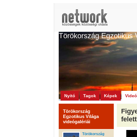
Törökország Egzotikus 
Nyitó
Tagok
Képek
Vide
Figy
Törökország
Egzotikus Világa
felet
videógalériái
Törökország