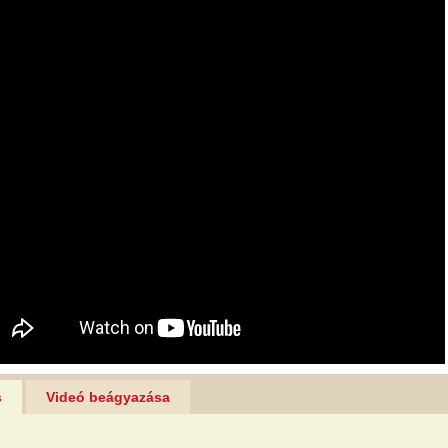
s
Videó beágyazása