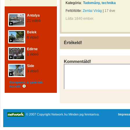
Kategória:
Tudomány, technika
Feltöltötte:
Zentai Virág
|
17 éve
Antalya
Látta 1840 ember.
21 videó
Belek
6 videó
Értékeld!
Edirne
1 videó
Kommentáld!
Side
3 videó
Böngéssz a galériák
között!
© 2007 Copyright Network.hu Minden jog fenntartva.
Impres