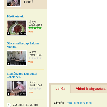
11 videó
Török ételek
17 éve
Látták:2158
viru
04:16
Gülcemal kebap Salonu
Manisa
17 éve
Látták:1535
viru
01:37
Ételkészítés Kusadasi
közelében
17 éve
Látták:1841
Leírás
Videó beágyazása
viru
01:12
Címkék:
török étel készítése
2/2
oldal (11 videó)