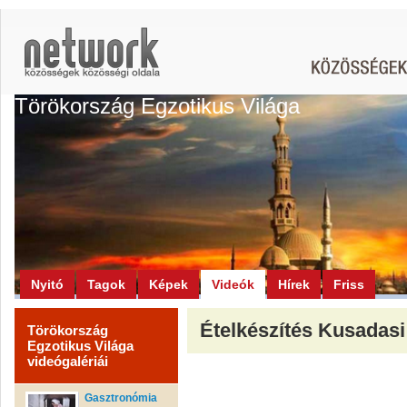
Törökország Egzotikus Világa
Nyitó
Tagok
Képek
Videók
Hírek
Friss
Ételkészítés Kusadasi
Törökország
Egzotikus Világa
videógalériái
Gasztronómia