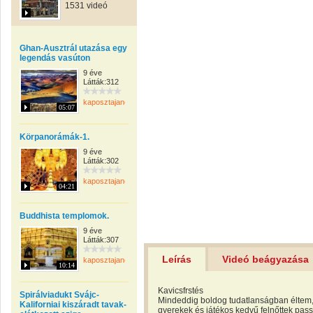
1531 videó
Ghan-Ausztrál utazása egy
legendás vasúton
9 éve
Látták:312
kaposztajanos
05:07
Körpanorámák-1.
9 éve
Látták:302
kaposztajanos
04:21
Buddhista templomok.
9 éve
Látták:307
Leírás
Videó beágyazása
kaposztajanos
10:14
Kavicsfrstés
Spirálviadukt Svájc-
Mindeddig boldog tudatlanságban éltem, 
Kaliforniai kiszáradt tavak-
gyerekek és játékos kedvű felnőttek pas