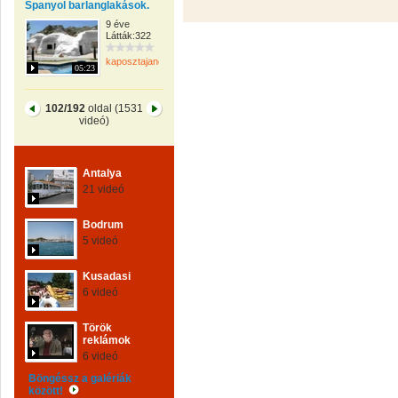
Spanyol barlanglakások.
9 éve
Látták:322
kaposztajanos
05:23
102/192
oldal (1531
videó)
Antalya
21 videó
Bodrum
5 videó
Kusadasi
6 videó
Török
reklámok
6 videó
Böngéssz a galériák
között!