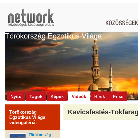
Törökország Egzotikus Világa
Nyitó
Tagok
Képek
Videók
Hírek
Friss
Kavicsfestés-Tökfarag
Törökország
Egzotikus Világa
videógalériái
Törökország