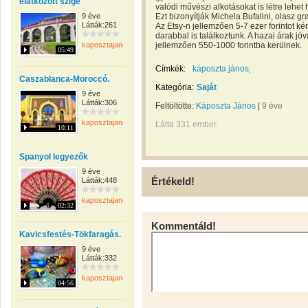
elátkozott szige
valódi művészi alkotásokat is létre lehet 
9 éve
Ezt bizonyítják Michela Bufalini, olasz g
Látták:261
Az Etsy-n jellemzően 5-7 ezer forintot kér
darabbal is találkoztunk. A hazai árak jó
kaposztajanos
jellemzően 550-1000 forintba kerülnek.
05:49
Címkék:
káposzta jános
Caszablanca-Moroccó.
Kategória:
Saját
9 éve
Látták:306
Feltöltötte:
Káposzta János
|
9 éve
kaposztajanos
Látta 331 ember.
10:11
Spanyol legyezők
9 éve
Értékeld!
Látták:448
kaposztajanos
02:32
Kommentáld!
Kavicsfestés-Tökfaragás.
9 éve
Látták:332
kaposztajanos
04:56