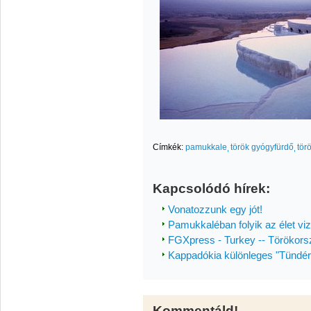
Címkék:
pamukkale
török gyógyfürdő
tör
Kapcsolódó hírek:
Vonatozzunk egy jót!
Pamukkaléban folyik az élet vi
FGXpress - Turkey -- Törökorsz
Kappadókia különleges "Tündé
Kommentáld!