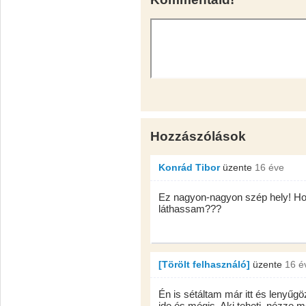
Hozzászólások
Konrád Tibor
üzente
16 éve
Ez nagyon-nagyon szép hely! Hova
láthassam???
[Törölt felhasználó]
üzente
16 é
Én is sétáltam már itt és lenyűgö
ide és mégis. Aki teheti, nézze