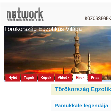
Törökország Egzotikus Világa
Nyitó
Tagok
Képek
Videók
Hírek
Friss
Törökország Egzotiku
Pamukkale legendája