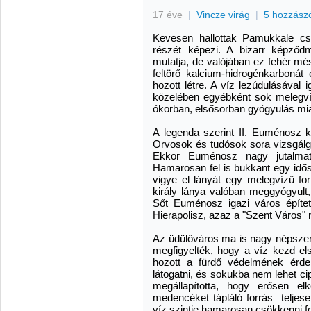
17 éve
|
Vincze virág
|
5 hozzász
Kevesen hallottak Pamukkale c
részét képezi. A bizarr képződmé
mutatja, de valójában ez fehér més
feltörő kalcium-hidrogénkarbonát
hozott létre. A víz lezúdulásával
közelében egyébként sok melegvíz
ókorban, elsősorban gyógyulás mia
A legenda szerint II. Euménosz k
Orvosok és tudósok sora vizsgálgat
Ekkor Euménosz nagy jutalmat 
Hamarosan fel is bukkant egy idős 
vigye el lányát egy melegvízű fo
király lánya valóban meggyógyult
Sőt Euménosz igazi város építete
Hierapolisz, azaz a "Szent Város" n
Az üdülőváros ma is nagy népszer
megfigyelték, hogy a víz kezd el
hozott a fürdő védelmének érd
látogatni, és sokukba nem lehet ci
megállapította, hogy erősen e
medencéket tápláló forrás teljese
víz szintje hamarosan csökkenni f