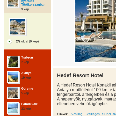
nyaralás
Törökországban
9 kép
2/2
oldal (9 kép)
Trabzon
2 kép
Alanya
Hedef Resort Hotel
19 kép
A Hedef Resort Hotel Konakli te
Göreme
Antalya repülőtértől 100 km-re t
5 kép
tengerparttól, a tengerben és a 
A napernyők, nyugágyak, matraco
ellenében vehetők igénybe.
Pamukkale
33 kép
Címkék:
5 csillag
5 csillagos
all inclusi