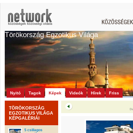
Törökország Egzotikus Világa
Nyitó
Tagok
Képek
Videók
Hírek
Friss
TÖRÖKORSZÁG
Di
EGZOTIKUS VILÁGA
KÉPGALÉRIÁI
5 csillagos