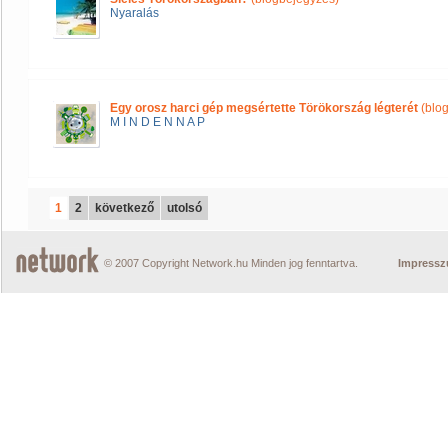
Nyaralás
Egy orosz harci gép megsértette Törökország légterét
(blo
M I N D E N N A P
1
2
következő
utolsó
© 2007 Copyright Network.hu Minden jog fenntartva.
Impress