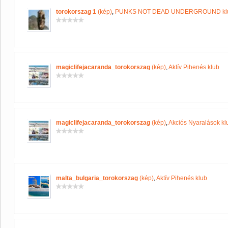
torokorszag 1
(kép)
,
PUNKS NOT DEAD UNDERGROUND kl
magiclifejacaranda_torokorszag
(kép)
,
Aktív Pihenés klub
magiclifejacaranda_torokorszag
(kép)
,
Akciós Nyaralások kl
malta_bulgaria_torokorszag
(kép)
,
Aktív Pihenés klub