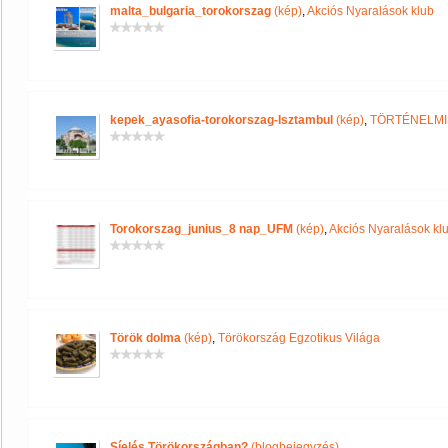
malta_bulgaria_torokorszag
(kép)
,
Akciós Nyaralások klub
kepek_ayasofia-torokorszag-Isztambul
(kép)
,
TÖRTÉNELMI
Torokorszag_junius_8 nap_UFM
(kép)
,
Akciós Nyaralások kl
Török dolma
(kép)
,
Törökország Egzotikus Világa
Síelés Törökországban?
(blogbejegyzés)