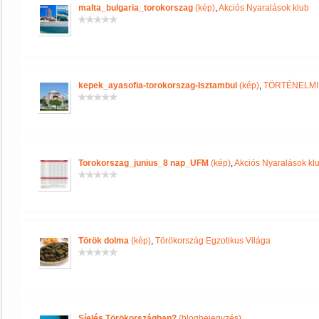
malta_bulgaria_torokorszag
(kép)
,
Akciós Nyaralások klub
kepek_ayasofia-torokorszag-Isztambul
(kép)
,
TÖRTÉNELMI
Torokorszag_junius_8 nap_UFM
(kép)
,
Akciós Nyaralások kl
Török dolma
(kép)
,
Törökország Egzotikus Világa
Síelés Törökországban?
(blogbejegyzés)