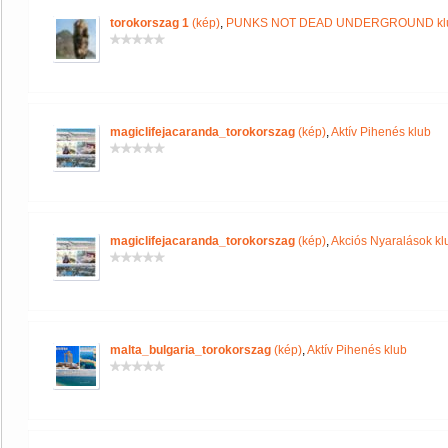
torokorszag 1
(kép)
,
PUNKS NOT DEAD UNDERGROUND kl
magiclifejacaranda_torokorszag
(kép)
,
Aktív Pihenés klub
magiclifejacaranda_torokorszag
(kép)
,
Akciós Nyaralások kl
malta_bulgaria_torokorszag
(kép)
,
Aktív Pihenés klub