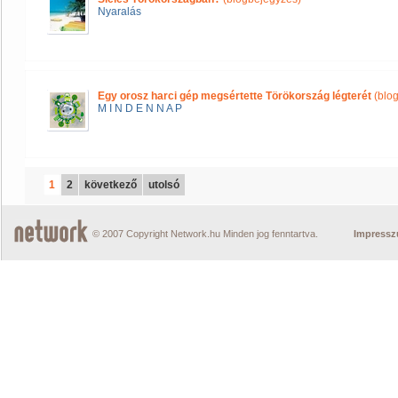
Nyaralás
Egy orosz harci gép megsértette Törökország légterét
(blo
M I N D E N N A P
1
2
következő
utolsó
© 2007 Copyright Network.hu Minden jog fenntartva.
Impress