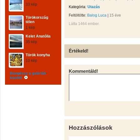
33 kép
Kategória:
Utazás
Feltöltötte:
Balog Luca
|
15 éve
Törökország
télen
Látta 1464 ember.
1 kép
Kelet Anatólia
35 kép
Értékeld!
Török konyha
10 kép
Kommentáld!
Böngéssz a galériák
között!
Hozzászólások