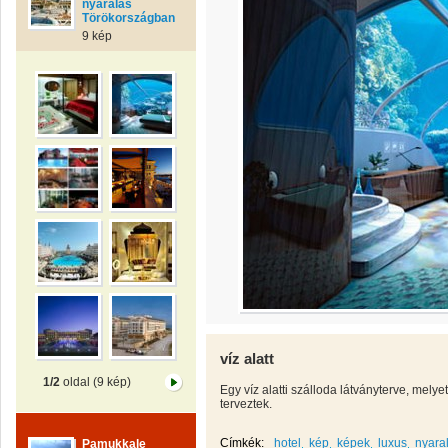
nyaralás
Törökországban
9 kép
víz alatt
1/2
oldal (9 kép)
Egy víz alatti szálloda látványterve, mel
terveztek.
Címkék:
hotel
kép
képek
luxus
nyara
Pamukkale