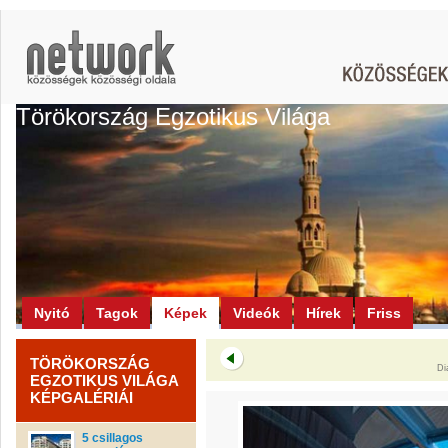
Törökország Egzotikus Világa
Nyitó
Tagok
Képek
Videók
Hírek
Friss
TÖRÖKORSZÁG
Di
EGZOTIKUS VILÁGA
KÉPGALÉRIÁI
5 csillagos