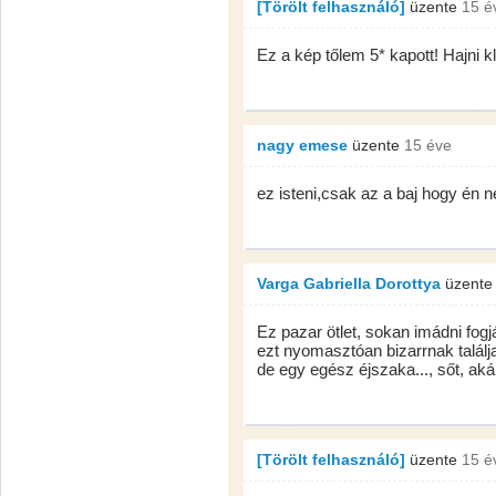
[Törölt felhasználó]
üzente
15 é
Ez a kép tőlem 5* kapott! Hajni 
nagy emese
üzente
15 éve
ez isteni,csak az a baj hogy én n
Varga Gabriella Dorottya
üzent
Ez pazar ötlet, sokan imádni fogj
ezt nyomasztóan bizarrnak találj
de egy egész éjszaka..., sőt, akár
[Törölt felhasználó]
üzente
15 é