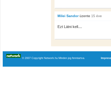
Milei Sandor
üzente
15 éve
Ezt Látni kell....
© 2007 Copyright Network.hu Minden jog fenntartva.
Impres