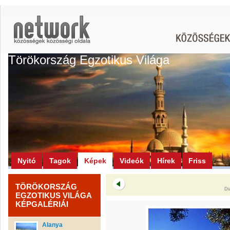
Törökország Egzotikus Világa
Nyitó
Tagok
Képek
Videók
Hírek
Friss
TÖRÖKORSZÁG
Di
EGZOTIKUS VILÁGA
KÉPGALÉRIÁI
Alanya