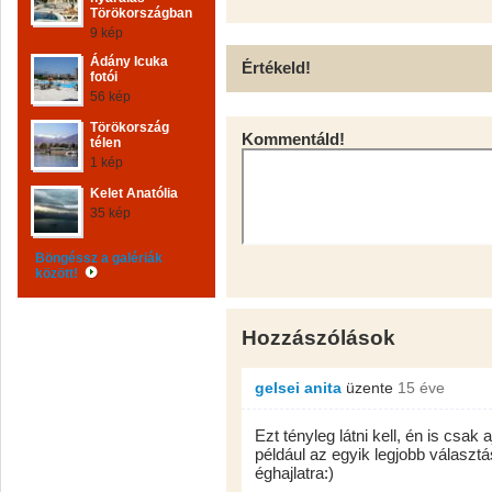
Törökországban
9 kép
Ádány Icuka
Értékeld!
fotói
56 kép
Törökország
Kommentáld!
télen
1 kép
Kelet Anatólia
35 kép
Böngéssz a galériák
között!
Hozzászólások
gelsei anita
üzente
15 éve
Ezt tényleg látni kell, én is csa
például az egyik legjobb választá
éghajlatra:)