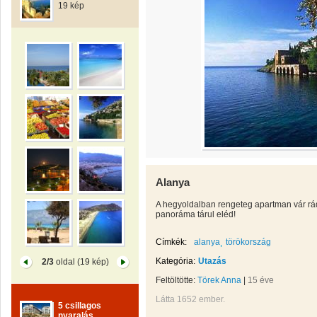
19 kép
Alanya
A hegyoldalban rengeteg apartman vár r
panoráma tárul eléd!
Címkék:
alanya
törökország
Kategória:
Utazás
2/3
oldal (19 kép)
Feltöltötte:
Törek Anna
|
15 éve
Látta 1652 ember.
5 csillagos
nyaralás