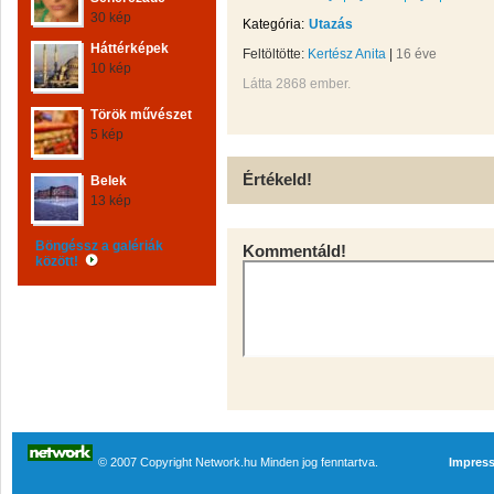
30 kép
Kategória:
Utazás
Háttérképek
Feltöltötte:
Kertész Anita
|
16 éve
10 kép
Látta 2868 ember.
Török művészet
5 kép
Értékeld!
Belek
13 kép
Böngéssz a galériák
Kommentáld!
között!
© 2007 Copyright Network.hu Minden jog fenntartva.
Impres