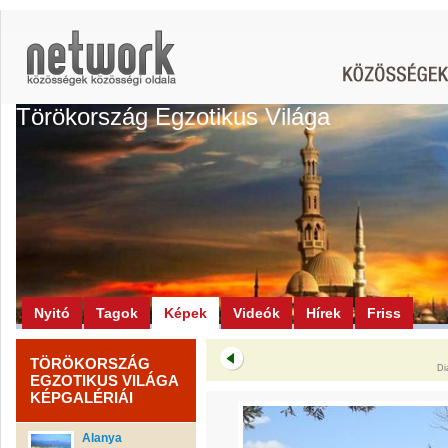
Törökország Egzotikus Világa
Nyitó
Tagok
Képek
Videók
Hírek
Friss
TÖRÖKORSZÁG
Di
EGZOTIKUS VILÁGA
KÉPGALÉRIÁI
Alanya