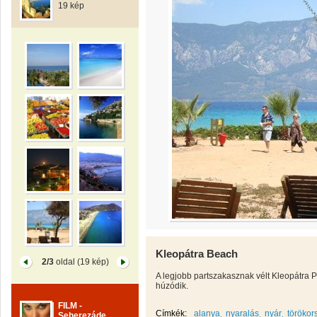
19 kép
Kleopátra Beach
2/3
oldal (19 kép)
A legjobb partszakasznak vélt Kleopátra Pa
húzódik.
FILM -
Címkék:
alanya
nyaralás
nyár
törökor
Seherezáde