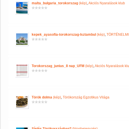
malta_bulgaria_torokorszag
(kép)
,
Akciós Nyaralások klub
kepek_ayasofia-torokorszag-Isztambul
(kép)
,
TÖRTÉNELMI
Torokorszag_junius_8 nap_UFM
(kép)
,
Akciós Nyaralások kl
Török dolma
(kép)
,
Törökország Egzotikus Világa
Síelés Törökországban?
(blogbejegyzés)