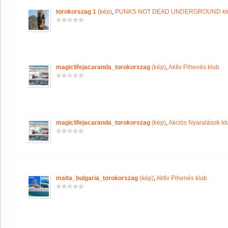
torokorszag 1
(kép)
,
PUNKS NOT DEAD UNDERGROUND kl
magiclifejacaranda_torokorszag
(kép)
,
Aktív Pihenés klub
magiclifejacaranda_torokorszag
(kép)
,
Akciós Nyaralások kl
malta_bulgaria_torokorszag
(kép)
,
Aktív Pihenés klub