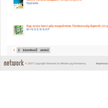
Nyaralás
Egy orosz harci gép megsértette Törökország légterét
(blo
M I N D E N N A P
1
2
következő
utolsó
© 2007 Copyright Network.hu Minden jog fenntartva.
Impress