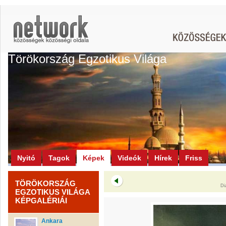
Törökország Egzotikus Világa
Nyitó
Tagok
Képek
Videók
Hírek
Friss
TÖRÖKORSZÁG
Di
EGZOTIKUS VILÁGA
KÉPGALÉRIÁI
Ankara