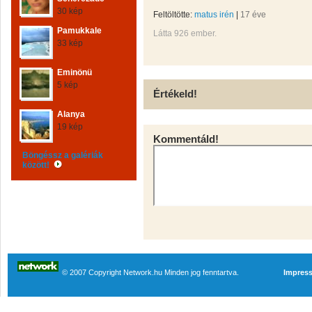
30 kép
Feltöltötte:
matus irén
|
17 éve
Pamukkale
Látta 926 ember.
33 kép
Eminönü
5 kép
Értékeld!
Alanya
19 kép
Kommentáld!
Böngéssz a galériák
között!
© 2007 Copyright Network.hu Minden jog fenntartva.
Impres