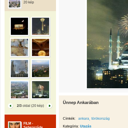
20 kép
Ünnep Ankarában
2/3
oldal (20 kép)
Címkék:
ankara
törökország
FILM -
Kategória:
Utazás
Seherezáde