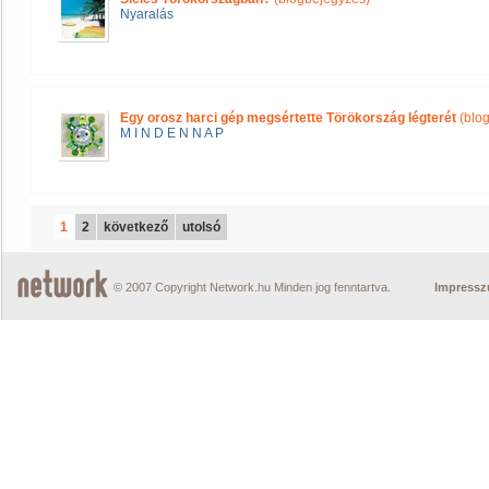
Nyaralás
Egy orosz harci gép megsértette Törökország légterét
(blo
M I N D E N N A P
1
2
következő
utolsó
© 2007 Copyright Network.hu Minden jog fenntartva.
Impress