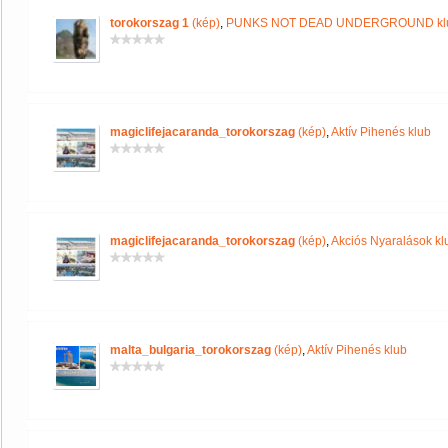
torokorszag 1
(kép)
,
PUNKS NOT DEAD UNDERGROUND kl
magiclifejacaranda_torokorszag
(kép)
,
Aktív Pihenés klub
magiclifejacaranda_torokorszag
(kép)
,
Akciós Nyaralások kl
malta_bulgaria_torokorszag
(kép)
,
Aktív Pihenés klub