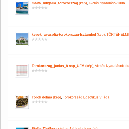
malta_bulgaria_torokorszag
(kép)
,
Akciós Nyaralások klub
kepek_ayasofia-torokorszag-Isztambul
(kép)
,
TÖRTÉNELMI
Torokorszag_junius_8 nap_UFM
(kép)
,
Akciós Nyaralások kl
Török dolma
(kép)
,
Törökország Egzotikus Világa
Síelés Törökországban?
(blogbejegyzés)