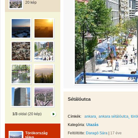
20 kép
Sétálóutca
1/3
oldal (20 kép)
Címkék:
ankara
ankara sétálóutca
tör
Kategória:
Utazás
Törökország
Feltöltötte:
Daragó Sára
|
17 éve
télen