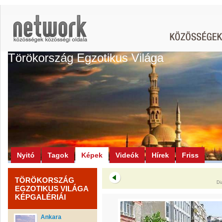
Törökország Egzotikus Világa
Nyitó
Tagok
Képek
Videók
Hírek
Friss
TÖRÖKORSZÁG
Di
EGZOTIKUS VILÁGA
KÉPGALÉRIÁI
Ankara