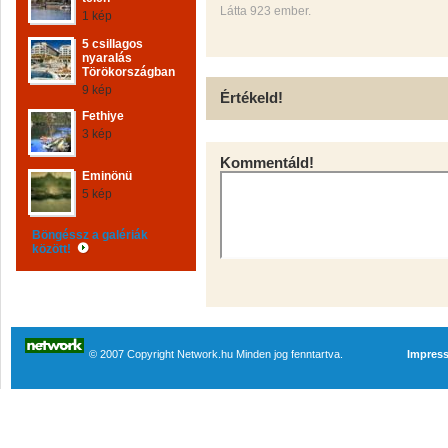
Látta 923 ember.
1 kép
5 csillagos
nyaralás
Törökországban
9 kép
Értékeld!
Fethiye
3 kép
Kommentáld!
Eminönü
5 kép
Böngéssz a galériák
között!
© 2007 Copyright Network.hu Minden jog fenntartva.
Impres