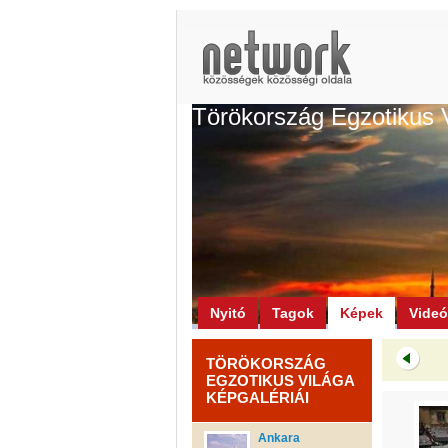
Törökország Egzotikus 
Nyitó
Tagok
Képek
Vide
TÖRÖKORSZÁG
EGZOTIKUS VILÁGA
KÉPGALÉRIÁI
Ankara