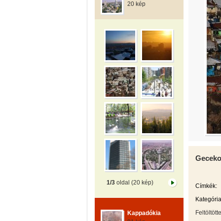
20 kép
Gecek
1/3
oldal (20 kép)
Címkék:
Kategória
Feltöltött
Kappadókia