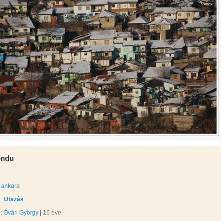
ondu
ankara
:
Utazás
e:
Óvári György
|
16 éve