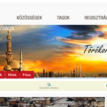
Világa
ók
Hírek
Friss
Diavetítés indítása