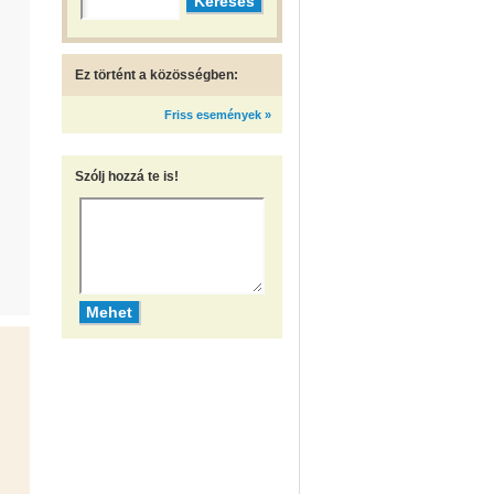
Ez történt a közösségben:
Friss események »
Szólj hozzá te is!