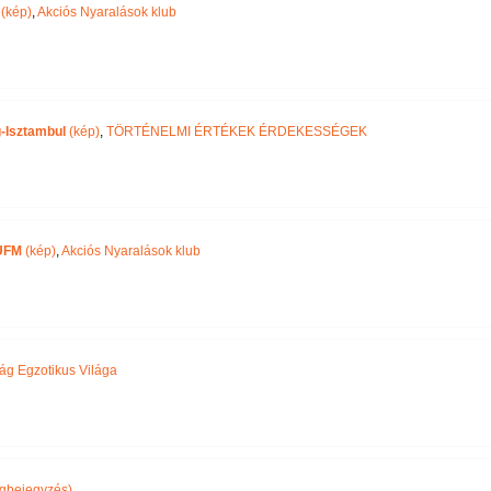
(kép)
,
Akciós Nyaralások klub
-Isztambul
(kép)
,
TÖRTÉNELMI ÉRTÉKEK ÉRDEKESSÉGEK
UFM
(kép)
,
Akciós Nyaralások klub
ág Egzotikus Világa
gbejegyzés)