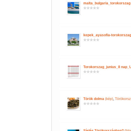
malta_bulgaria_torokorszag
kepek_ayasofia-torokorszag
Torokorszag_junius_8 nap_
Török dolma
(kép)
,
Törökorsz
Síelés Törökországban?
(blo