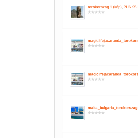
torokorszag 1
(kép)
,
PUNKS 
magiclifejacaranda_torokor
magiclifejacaranda_torokor
malta_bulgaria_torokorszag