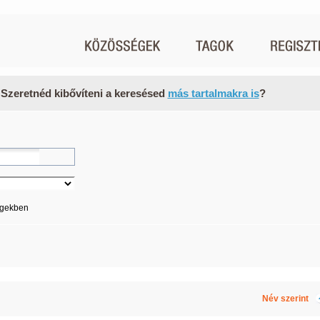
 Szeretnéd kibővíteni a keresésed
más tartalmakra is
?
égekben
Név szerint