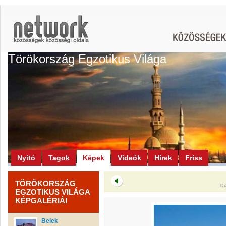
Törökország Egzotikus Világa
Nyitó
Tagok
Képek
Videók
Hírek
Friss
TÖRÖKORSZÁG
Di
EGZOTIKUS VILÁGA
KÉPGALÉRIÁI
Belek