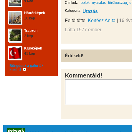
4 kép
Címkék:
belek
nyaralás
törökország
u
Kategória:
Utazás
Háttérképek
10 kép
Feltöltötte:
Kertész Anita
|
16 év
Látta 1977 ember.
Trabzon
2 kép
Klubképek
41 kép
Értékeld!
Böngéssz a galériák
között!
Kommentáld!