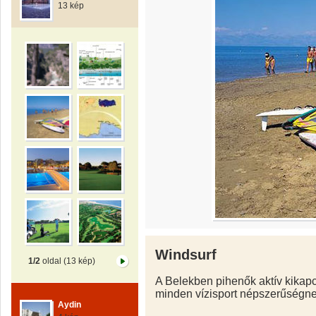
13 kép
Windsurf
1/2
oldal (13 kép)
A Belekben pihenők aktív kikapc
minden vízisport népszerűségnek
Aydin