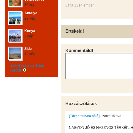
30 kép
Látta 1314 ember.
Antalya
29 kép
Értékeld!
Konya
2 kép
Side
Kommentáld!
12 kép
Böngéssz a galériák
között!
Hozzászólások
[Törölt felhasználó]
üzente
15 éve
NAGYON JÓ ÉS HASZNOS TÉRKÉP...H