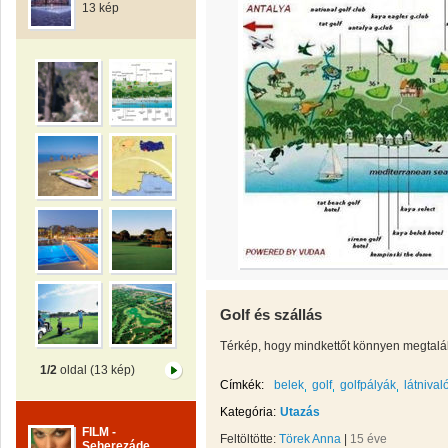
13 kép
Golf és szállás
Térkép, hogy mindkettőt könnyen megtalál
1/2
oldal (13 kép)
Címkék:
belek
golf
golfpályák
látnival
Kategória:
Utazás
FILM -
Feltöltötte:
Törek Anna
|
15 éve
Seherezáde