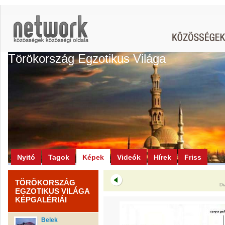
Törökország Egzotikus Világa
Nyitó
Tagok
Képek
Videók
Hírek
Friss
TÖRÖKORSZÁG
Di
EGZOTIKUS VILÁGA
KÉPGALÉRIÁI
Belek