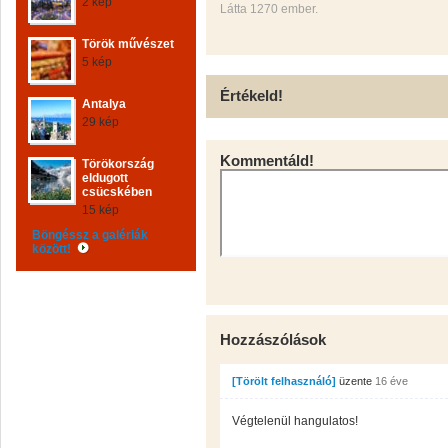
2 kép
Látta 1270 ember.
Török művészet
5 kép
Értékeld!
Antalya
29 kép
Kommentáld!
Törökország
eldugott
csücskében
15 kép
Böngéssz a galériák
között!
Hozzászólások
[Törölt felhasználó]
üzente
16 éve
Végtelenül hangulatos!