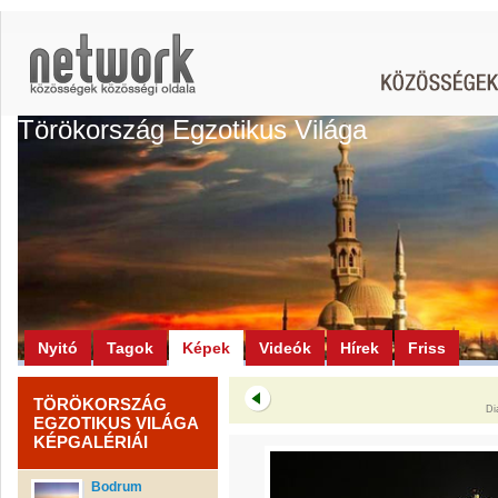
Törökország Egzotikus Világa
Nyitó
Tagok
Képek
Videók
Hírek
Friss
TÖRÖKORSZÁG
Di
EGZOTIKUS VILÁGA
KÉPGALÉRIÁI
Bodrum