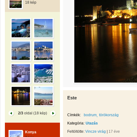
18 kép
Este
2/3
oldal (18 kép)
Címkék:
bodrum
törökország
Kategória:
Utazás
Feltöltötte:
Vincze virág
|
17 éve
Konya