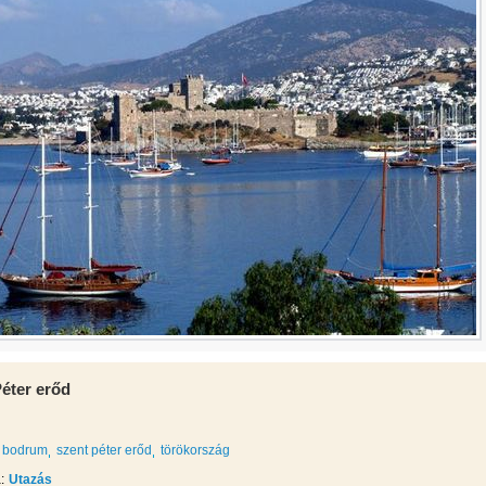
éter erőd
bodrum
szent péter erőd
törökország
:
Utazás