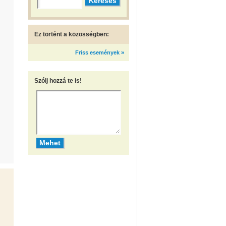
Ez történt a közösségben:
Friss események »
Szólj hozzá te is!