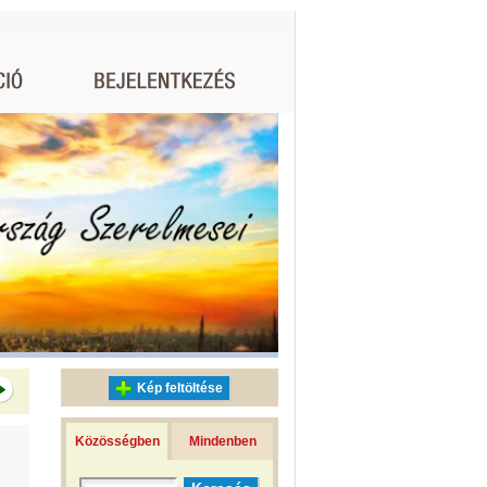
Kép feltöltése
Közösségben
Mindenben