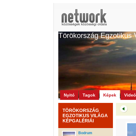
Törökország Egzotikus 
Nyitó
Tagok
Képek
Vide
TÖRÖKORSZÁG
EGZOTIKUS VILÁGA
KÉPGALÉRIÁI
Bodrum