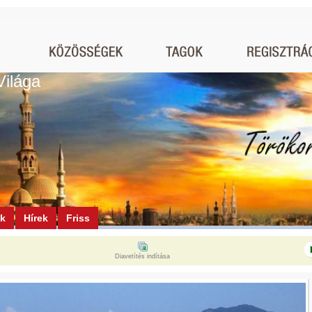
Világa
ók
Hírek
Friss
Diavetítés indítása