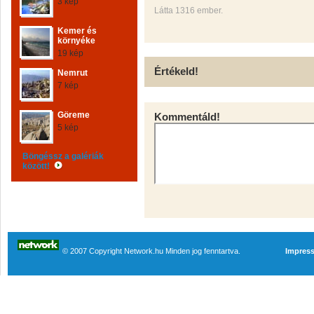
3 kép
Látta 1316 ember.
Kemer és
környéke
19 kép
Értékeld!
Nemrut
7 kép
Göreme
Kommentáld!
5 kép
Böngéssz a galériák
között!
© 2007 Copyright Network.hu Minden jog fenntartva.
Impres