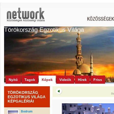
Törökország Egzotikus Világa
Nyitó
Tagok
Képek
Videók
Hírek
Friss
TÖRÖKORSZÁG
Di
EGZOTIKUS VILÁGA
KÉPGALÉRIÁI
Bodrum