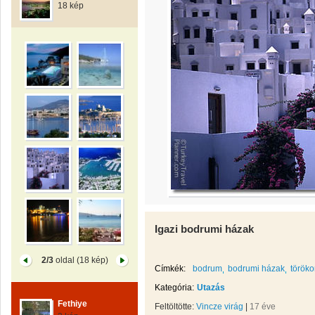
18 kép
Igazi bodrumi házak
2/3
oldal (18 kép)
Címkék:
bodrum
bodrumi házak
töröko
Kategória:
Utazás
Fethiye
Feltöltötte:
Vincze virág
|
17 éve