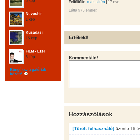
5 kép
Feltöltötte:
matus irén
|
17 éve
Látta 975 ember.
Neveshir
1 kép
Kusadasi
Értékeld!
15 kép
FILM - Ezel
6 kép
Kommentáld!
Böngéssz a galériák
között!
Hozzászólások
[Törölt felhasználó]
üzente
16 é