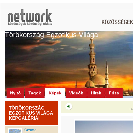
Törökország Egzotikus Világa
Nyitó
Tagok
Képek
Videók
Hírek
Friss
TÖRÖKORSZÁG
Di
EGZOTIKUS VILÁGA
KÉPGALÉRIÁI
Cesme