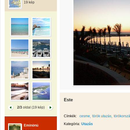
19 kép
Este
2/3
oldal (19 kép)
Címkék:
cesme
török utazás
törökorsz
Kategória:
Utazás
Eminönü