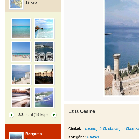
19 kép
Ez is Cesme
2/3
oldal (19 kép)
Címkék:
cesme
török utazás
törökorsz
Bergama
Kategória:
Utazás