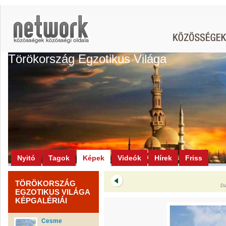
Törökország Egzotikus Világa
Nyitó
Tagok
Képek
Videók
Hírek
Friss
TÖRÖKORSZÁG
Di
EGZOTIKUS VILÁGA
KÉPGALÉRIÁI
Cesme