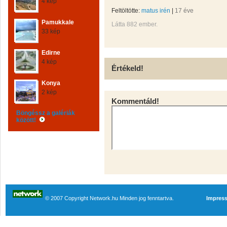
4 kép
Feltöltötte:
matus irén
|
17 éve
Pamukkale
Látta 882 ember.
33 kép
Edirne
4 kép
Értékeld!
Konya
2 kép
Kommentáld!
Böngéssz a galériák
között!
© 2007 Copyright Network.hu Minden jog fenntartva.
Impres