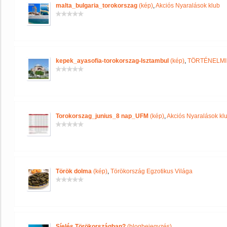
malta_bulgaria_torokorszag
(kép)
,
Akciós Nyaralások klub
kepek_ayasofia-torokorszag-Isztambul
(kép)
,
TÖRTÉNELMI
Torokorszag_junius_8 nap_UFM
(kép)
,
Akciós Nyaralások kl
Török dolma
(kép)
,
Törökország Egzotikus Világa
Síelés Törökországban?
(blogbejegyzés)