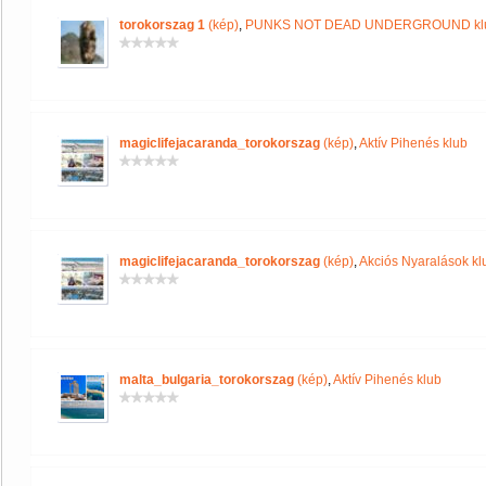
torokorszag 1
(kép)
,
PUNKS NOT DEAD UNDERGROUND kl
magiclifejacaranda_torokorszag
(kép)
,
Aktív Pihenés klub
magiclifejacaranda_torokorszag
(kép)
,
Akciós Nyaralások kl
malta_bulgaria_torokorszag
(kép)
,
Aktív Pihenés klub