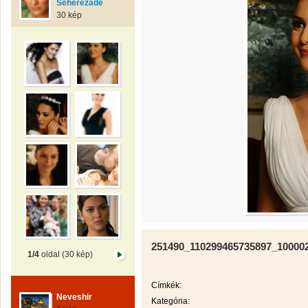
Seherezáde
30 kép
251490_110299465735897_10000
1/4
oldal (30 kép)
Címkék:
Neveshir
Kategória: