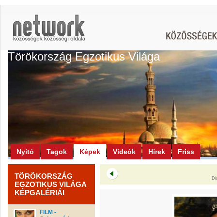
Törökország Egzotikus Világa
Nyitó
Tagok
Képek
Videók
Hírek
Friss
TÖRÖKORSZÁG
Di
EGZOTIKUS VILÁGA
KÉPGALÉRIÁI
FILM -