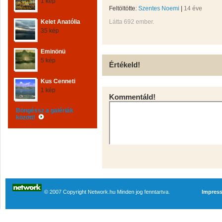
1 kép
Feltöltötte:
Szentes Noemi
|
14 éve
Kelet Anatólia
Látta 692 ember.
35 kép
Eminönü
5 kép
Értékeld!
Kus Cenneti
1 kép
Kommentáld!
Böngéssz a galériák
között!
© 2007 Copyright Network.hu Minden jog fenntartva.
Impres