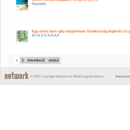
Nyaralás
Egy orosz harci gép megsértette Törökország légterét
(blo
M I N D E N N A P
1
2
következő
utolsó
© 2007 Copyright Network.hu Minden jog fenntartva.
Impress