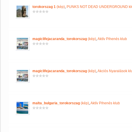
torokorszag 1
(kép)
,
PUNKS NOT DEAD UNDERGROUND kl
magiclifejacaranda_torokorszag
(kép)
,
Aktív Pihenés klub
magiclifejacaranda_torokorszag
(kép)
,
Akciós Nyaralások kl
malta_bulgaria_torokorszag
(kép)
,
Aktív Pihenés klub