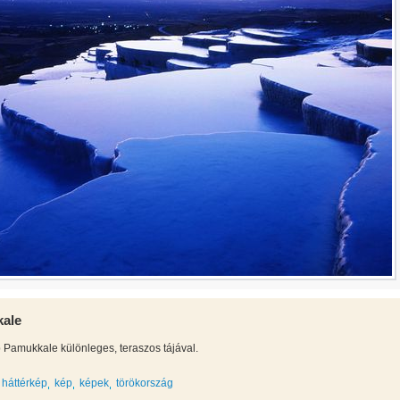
ale
 Pamukkale különleges, teraszos tájával.
háttérkép
kép
képek
törökország