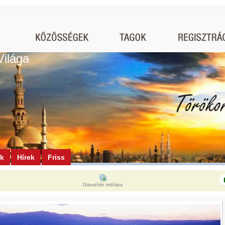
Világa
ók
Hírek
Friss
Diavetítés indítása