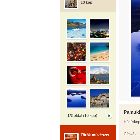
10 kép
Pamukk
1/2
oldal (10 kép)
Háttérkép
Címkék:
Török művészet