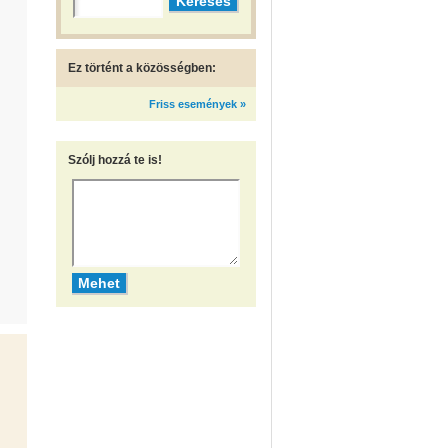
Ez történt a közösségben:
Friss események »
Szólj hozzá te is!