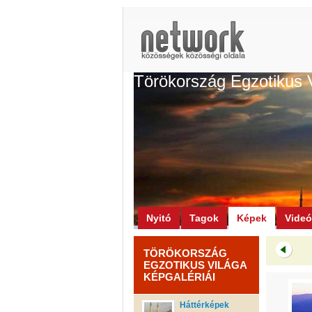
Törökország Egzotikus 
Nyitó
Tagok
Képek
Vide
TÖRÖKORSZÁG
EGZOTIKUS VILÁGA
KÉPGALÉRIÁI
Háttérképek