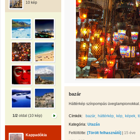
10 kép
bazár
Háttérkép színpompás üveglampionokkal.
1/2
oldal (10 kép)
Címkék:
bazár
háttérkép
kép
képek
t
Kategória:
Utazás
Feltöltötte:
[Törölt felhasználó]
|
15 éve
Kappadókia