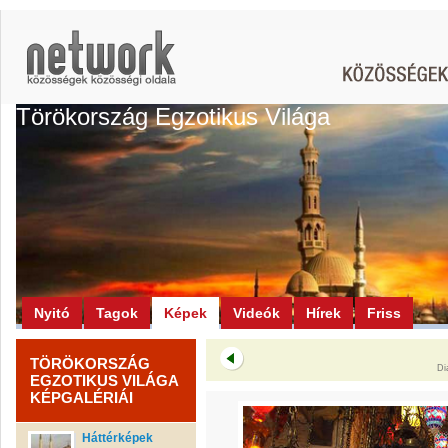
Törökország Egzotikus Világa
Nyitó
Tagok
Képek
Videók
Hírek
Friss
TÖRÖKORSZÁG
Di
EGZOTIKUS VILÁGA
KÉPGALÉRIÁI
Háttérképek