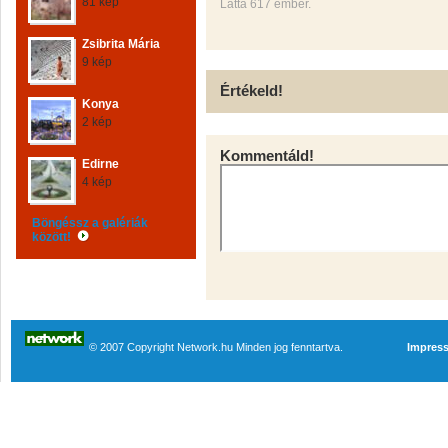
81 kép
Látta 617 ember.
Zsibrita Mária
9 kép
Értékeld!
Konya
2 kép
Kommentáld!
Edirne
4 kép
Böngéssz a galériák
között!
© 2007 Copyright Network.hu Minden jog fenntartva.
Impres