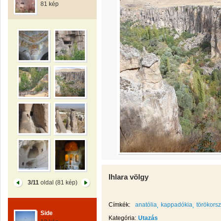
81 kép
Ihlara völgy
3/11
oldal (81 kép)
Címkék:
anatólia
kappadókia
törökors
Side
Kategória:
Utazás