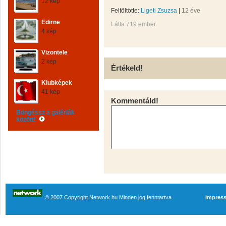
12 kép
Feltöltötte:
Ligeti Zsuzsa
|
12 éve
Edirne
Látta 719 ember.
4 kép
Vizontele
2 kép
Értékeld!
Klubképek
41 kép
Kommentáld!
Böngéssz a galériák
között!
© 2007 Copyright Network.hu Minden jog fenntartva.
Impres