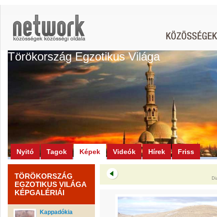
Törökország Egzotikus Világa
Nyitó
Tagok
Képek
Videók
Hírek
Friss
TÖRÖKORSZÁG
Di
EGZOTIKUS VILÁGA
KÉPGALÉRIÁI
Kappadókia