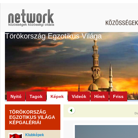
Törökország Egzotikus Világa
Nyitó
Tagok
Képek
Videók
Hírek
Friss
TÖRÖKORSZÁG
Di
EGZOTIKUS VILÁGA
KÉPGALÉRIÁI
Klubképek