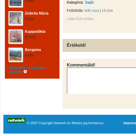
1 kép
Kategória:
Saját
Feltöltötte:
toth roza
|
18 éve
Zsibrita Mária
9 kép
Látta 616 ember.
Kappadókia
81 kép
Értékeld!
Bergama
4 kép
Kommentáld!
Böngéssz a galériák
között!
© 2007 Copyright Network.hu Minden jog fenntartva.
Impres