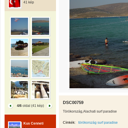
41 kép
DSC00759
4/6
oldal (41 kép)
Törökország,Alachati surf paradise
Címkék:
törökország surf paradise
Kus Cenneti